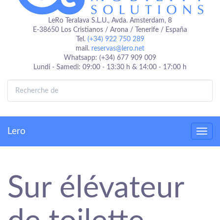
LeRo Teralava S.L.U., Avda. Amsterdam, 8
E-38650 Los Cristianos / Arona / Tenerife / España
Tel.
(+34) 922 750 289
mail.
reservas@lero.net
Whatsapp: (+34) 677 909 009
Lundi - Samedi: 09:00 - 13:30 h & 14:00 - 17:00 h
Lero
Toggl
navig
Sur élévateur