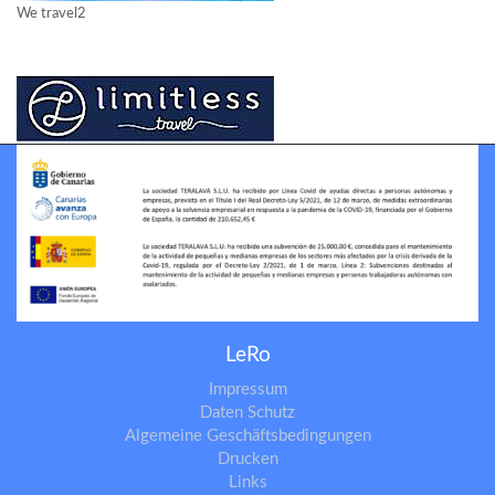
We travel2
Limitless travel
LeRo
Impressum
Daten Schutz
Algemeine Geschäftsbedingungen
Drucken
Links