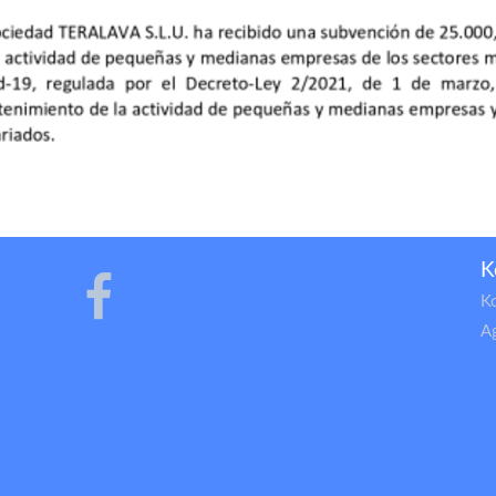
K
K
A