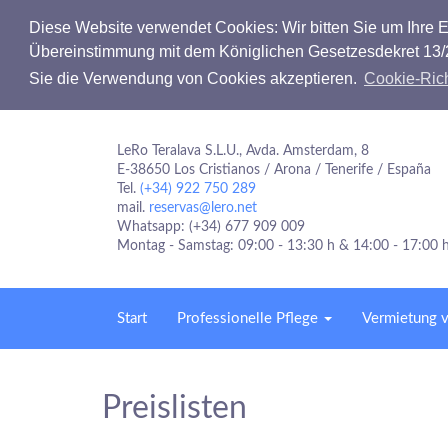
Diese Website verwendet Cookies: Wir bitten Sie um Ihre Er
Übereinstimmung mit dem Königlichen Gesetzesdekret 13/2
Sie die Verwendung von Cookies akzeptieren.
Cookie-Rich
LeRo Teralava S.L.U., Avda. Amsterdam, 8
E-38650 Los Cristianos / Arona / Tenerife / España
Tel.
(+34) 922 750 289
mail.
reservas@lero.net
Whatsapp: (+34) 677 909 009
Montag - Samstag: 09:00 - 13:30 h & 14:00 - 17:00 
Start
Professionelle Pflege
Vermietung v
Preislisten