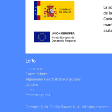
LeRo
Impressum
Daten Schutz
Algemeine Geschäftsbedingungen
Drucken
Links
Stellenangebot
Copyright © 2017 LeRo Teralava S.L.U. All rights reserved.