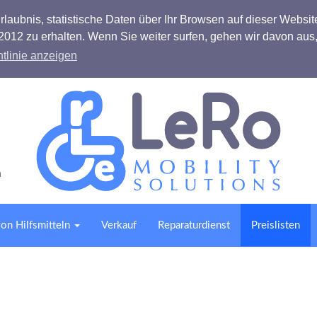
laubnis, statistische Daten über Ihr Browsen auf dieser Websit
012 zu erhalten. Wenn Sie weiter surfen, gehen wir davon aus
tlinie anzeigen
h
on Hilfsmitteln
Verkauf
Reparaturdienst
Preislisten