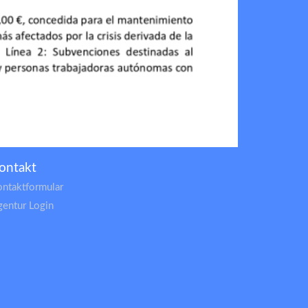
ontakt
ontaktformular
gentur Login